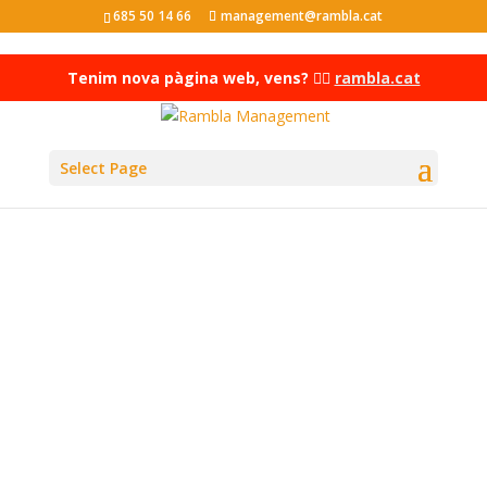
685 50 14 66
management@rambla.cat
Tenim nova pàgina web, vens? 👉🏻
rambla.cat
Select Page